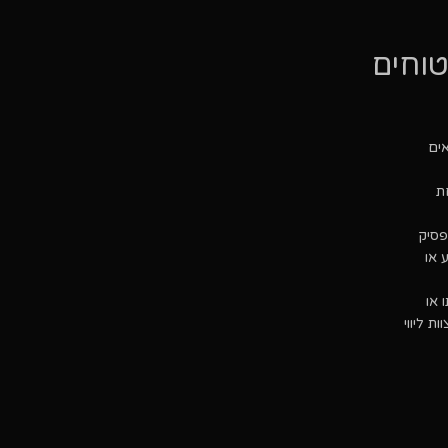
טוחים
חת
פסיק
 או
ו או
ת ליווי