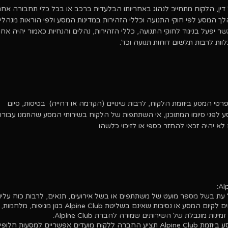
 דין, הלקוח מתחייב לנהוג באחריותו הבלעדית ברכב או בכל כלי תחבורה אחר
 המסע לפי חוקי התנועה וכללי הזהירות במדינות המסע ולפי הוראות מנהלי
ר יפעל בניגוד לחוקי התנועה, כללי הזהירות, נהלים והנחיות כאמור יהיה אחר
ות לרבות תלשום דוחות תנועה וכד'.
רטי המסע ביוזמת הלקוח, לרבות שינויים (הקדמה או דחייה) בטיסות, סיום
פני סיומו המתוכנן, אי השתתפות של הלקוח בשירותי המסע שהוזמנו עבורו,
א יהיה זכאי להחזר כספי או לזיכוי כלשהו.
ת בשל מספר מועט של משתתפים או בשל אירועים, תנאים, לרבות כוח עליון,
מזג אויר שאינם מתאימים לקיום המסע או נסיבות שאינם בשליטת Alpine Club כ
נות מוגבלת של השירותים שמורה לחברת Alpine Club.
במקרה של ביטול המסע ביוזמת Alpine Club תציע החברה ללקוח מועדים אפשריים למסעות חלו