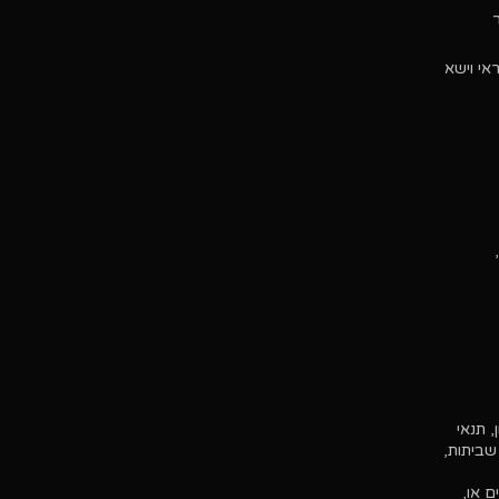
אי וישא
 תנאי
גון מגיפות, מלחמות, שביתות,
פיים או,