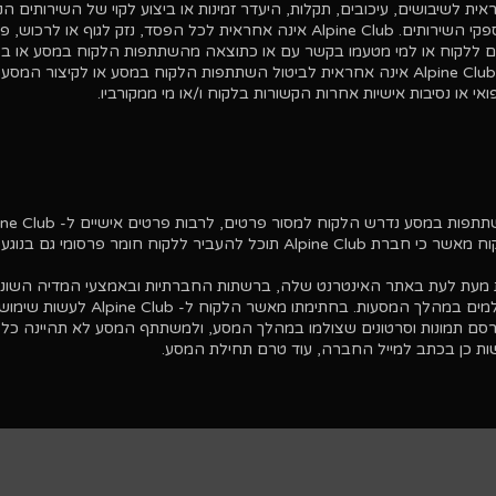
A אינה אחראית לשיבושים, עיכובים, תקלות, היעדר זמינות או ביצוע לקוי של השירותים הנ
במהלך המסע על ידי ספקי השירותים. Alpine Club אינה אחראית לכל הפסד, נזק לגוף או לרכוש
רם ללקוח או למי מטעמו בקשר עם או כתוצאה מהשתתפות הלקוח במסע או בפע
המהוות חלק מהמסע. Alpine Club אינה אחראית לביטול השתתפות הלקוח במסע או לקיצור המס
 או נסיבות אישיות אחרות הקשורות בלקוח ו/או מי ממקורביו.
ת במסע נדרש הלקוח למסור פרטים, לרבות פרטים אישיים ל- Alpine Club
ולספקי השירותים. הלקוח מאשר כי חברת Alpine Club תוכל להעביר ללקוח חומר פרסומי 
תמונות וסרטונים המצולמים במהלך המסעות. בחתימתו מאשר הלקו
לפרסם תמונות וסרטונים שצולמו במהלך המסע, ולמשתתף המסע לא תהיינה כל 
ת כן בכתב למייל החברה, עוד טרם תחילת המסע.