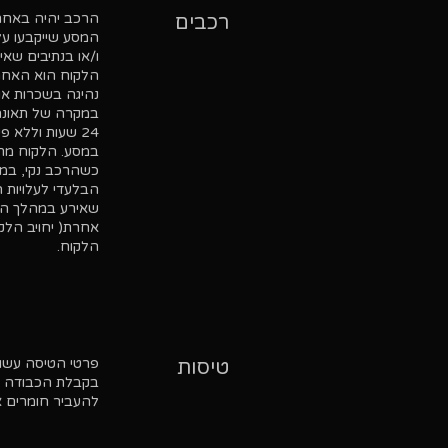
הרכב יהיה באחרי
רכבים
ו/או בנתיבים שא
הלקוח הוא האחראי לציוד
נהיגה בשכרות א
במקרה של תאונה 
24 שעות וללא פיצוי כלשהו מצד Alpine Club. הלקוח יתלווה עד קבלת הרכב החלופי לרכב הצוות המוביל
כשהרכב נקי, במצב
הבלעדי לעלויות 
שאירע במהלך המס
הלקוח.
פרטי הטיסה עשויי
טיסות
בקבלת הכבודה חל
להעביר חומרים א