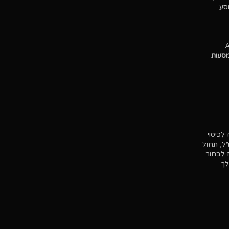
סע
Alpine Cl
מסעות
לכיסוי
״ל, תחול
. Alpine Club מייעצת ללקוח לבחור
לך