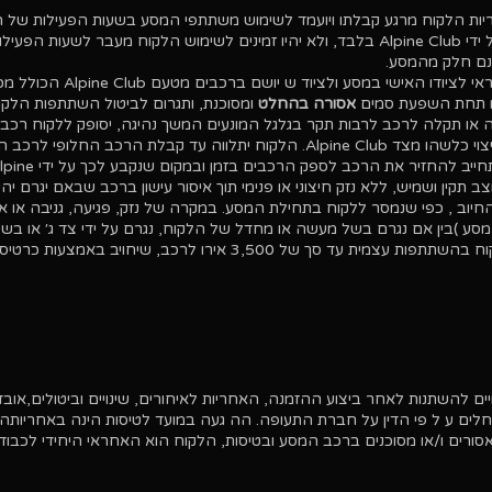
ות הלקוח מרגע קבלתו ויועמד לשימוש משתתפי המסע בשעות הפעילות של ה
המסע שייקבעו על ידי Alpine Club בלבד, ולא יהיו זמינים לשימוש הלקוח מעבר לשעות
ינם חלק מהמסע.
ו האישי במסע ולציוד ש יושם ברכבים מטעם Alpine Club הכולל מכשיר קשר.
ו תחת השפעת סמים
אסורה בהחלט
ומסוכנת, ותגרום לביטול השתתפות הלקו
או תקלה לרכב לרבות תקר בגלגל המונעים המשך נהיגה, יסופק ללקוח רכב ח
במסע. הלקוח מתחייב להחזיר את הרכב לס
 תקין ושמיש, ללא נזק חיצוני או פנימי תוך איסור עישון ברכב שבאם יגרם י
החיוב , כפי שנמסר ללקוח בתחילת המסע. במקרה של נזק, פגיעה, גניבה או א
ע )בין אם נגרם בשל מעשה או מחדל של הלקוח, נגרם על ידי צד ג׳ או בשל
אחרת( יחויב הלקוח בהשתתפות עצמית עד סך של 3,500 אירו לרכב, שיחויב
ם להשתנות לאחר ביצוע ההזמנה, האחריות לאיחורים, שינויים וביטולים,
אובדן
ים ע ל פי הדין על חברת התעופה. הה געה במועד לטיסות הינה באחריות
הל
סורים ו/או מסוכנים ברכב המסע ובטיסות, הלקוח הוא האחראי היחידי לכבוד