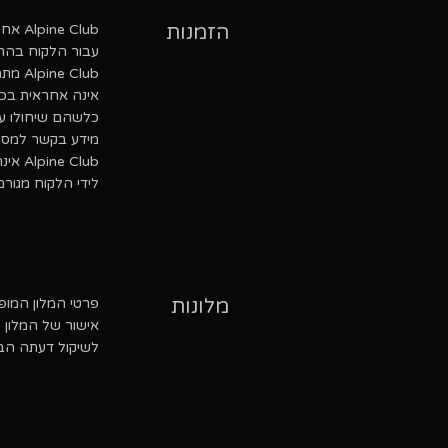
הזמנות
Alpine Club אחראית לביצוע הזמנות השירותים המוצעים במסגרת המסע מספקי השירותים השונים
עבור הלקוח בהת
Alpine Club מתחייבת לבצע את ההזמנה במיומנות ולמסור לספקי השירותים את המידע הרלוונטי, אולם
אינה אחראית בכל 
כלשהם שיחולו עקב אי
מידע בקשר למסע והשי
Alpine Club אינה אחראית לכל מידע אחר בקשר עם המסע או השירותים הניתנים בקשר עם המסע שיגיע
לידי הלקוח מגורם
מלונות
פרטי המלון המופיעים בהצעת המס
אישור של המלון המופיע בהצעת המסע, Club
לשיקול דעתה הבלע