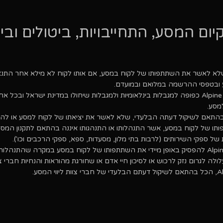
ום המסע, התחייבויות, ביטולים ובי
 ובטפסי ההרשמה במלואם ובמועדם.
היציאה למסעות Alpine Club כפופה למגבלות בינלאומיות ולמגבלות שיחולו במדינת ישראל ובכל א
למסע.
Al רשאית, בהתאם לשיקול דעתה הבלעדי, שלא לאשר את יציאתו של לקוח למסע או לה
ותו של לקוח במסע, אשר התנהלותו או התנהגותו איננה בהתאם לתקנון המסע
של ספקי השירותים (לרבות בתי מלון, מסעדות, ספא, ספקי הרכבים וכו').
בנוסף, רשאית Alpine Club להפסיק באופן מיידי את השתתפותו של לקוח במסע במקרה שהתנהלות
לה לגרום נזק לרכוש או לסיכון חיי אדם או שחורגת מהוראות והנחיות חברי צוו