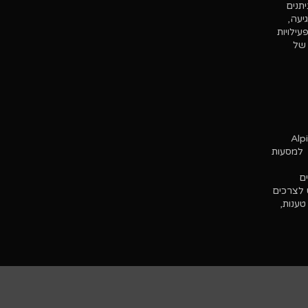
יתנים
, פגיעה,
ילויות
ע של
גם בנוגע למסעות
ח ל- Alpine Club לעשות שימוש לצרכים
טענות,