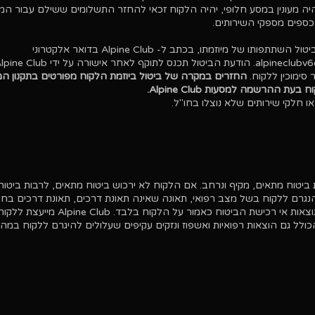
ה מעונין במסע חלופי, יהיה הלקוח זכאי להחזר התשלומים ששילם עבור המ
ספים מספקי השירותים.
פותו של מיוזמתו, בכתב ל- Alpine Club בדואר אלקטרוני
לכתובת alpineclubv6@gmail.com. הודעת הביטול תכנס לתוקף לאחר אישורה על ידי ub
סימוכין ללקוח.
החזרים במקרה של ביטול ביוזמת הלקוח מפורטים בתקנון ה
 ההרשמה למסעות Alpine Club.
או חלקי שירותים שלא נוצלו בחו"ל.
יטוח מתאים, מקיף ונרחב. אם הלקוח לא ירכוש ביטוח מתאים, לרבות ביטוח 
 הנגרם ללקוח בשל מצב רפואי, תאונה שאינה תאונת דרכים, תאונת דרכים בחו
האחריות הבלעדית לתוצאות אי רכישת הביטוח כאמור על הלקוח בלבד
ולל גם הוצאות רפואיות ואשפוז ונזקים עקיפים שעלולים להיגרם ללקוח במה