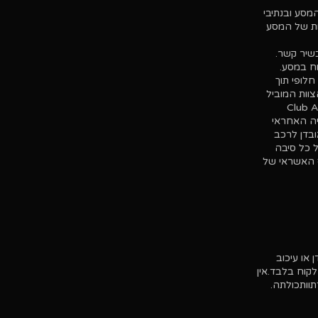
מסע ובנתיבי
 הפעילות של המסע
ח במסע.
לופי תוך
פק הרכבים בזמן ובמקום שנקבע לכך על ידי Club Alpine
היה האחראי
ובדן לרכב
 כל סיבה
 באמצעות כרטיס האשראי של
 או עיכוב
קוח בלבד.
אין
תו
ותכולתה.