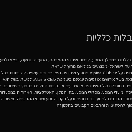
לות כלליות
ם ללקוח במהלך המסע, לרבות שירותי ההארחה, הסעדה, נסיעה, ובילוי (למע
יעד לישראל) מבוצעים במלואם מחוץ לישראל.
שירותים אלה מוזמנים על ידי Alpine Club מספקי שירותים חיצוניים והם עשויים להשת
אישור ההזמנה, וזאת בשל אירועים או נסיבות שאינם בשליטת Alpine Club
מינות מוגבלת של השירותים או אירועים או נסיבות התלויים בספקי השירותים, יתכ
יסה, מועדי המסע, מסלולי המסע, בתי המלון, האטרקציות, הארוחות במסעדות,
ספר הרכבים למסע וכו׳. בחתימתו על תקנון המסע וטפסי ההרשמה מאשר הל
 להסתייגויות והתנאים הקבועים בתקנון זה.